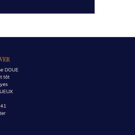
VER
ne DOUE
t tôt
oyes
GUEUX
 41
ter