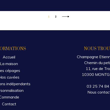
1
2
FORMATIONS
NOUS TROU
Champagne Etien
Accueil
Chemin du peti
La maison
11, rue de Tr
es cépages
10300 MONT
Nos cuvées
ons indépendants
03 25 74 84
sonnalisation
Nous contac
Commande
Contact