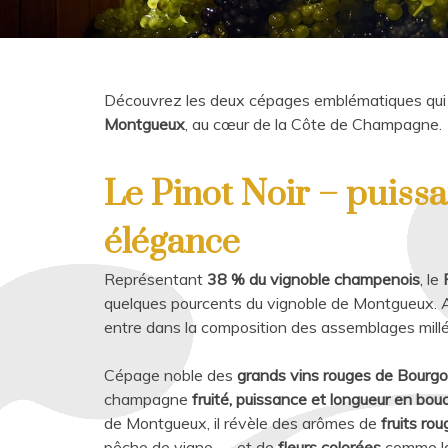
Découvrez les deux cépages emblématiques qui f
Montgueux
, au cœur de la Côte de Champagne.
Le Pinot Noir – puissa
élégance
Représentant
38 % du vignoble champenois
, le
quelques pourcents du vignoble de Montgueux. A
entre dans la composition des assemblages millés
Cépage noble des
grands vins rouges de Bourg
champagne
fruité, puissance et longueur en bou
de Montgueux, il révèle des arômes de
fruits ro
pêche de vigne — et de
fleurs colorées
comme la 