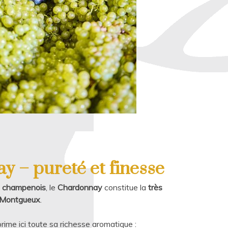
y – pureté et finesse
e champenois
, le
Chardonnay
constitue la
très
e Montgueux
.
me ici toute sa richesse aromatique :