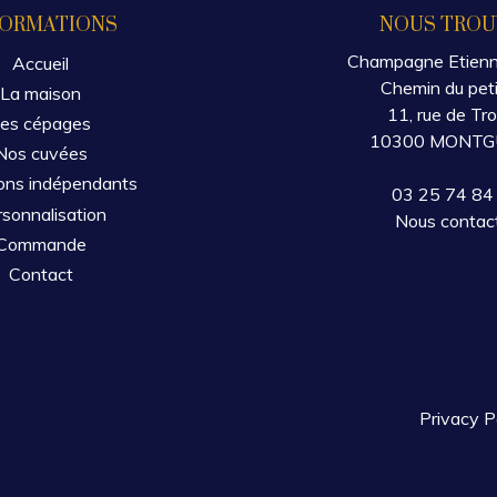
FORMATIONS
NOUS TROU
Champagne Etien
Accueil
Chemin du peti
La maison
11, rue de Tr
es cépages
10300 MONT
Nos cuvées
ons indépendants
03 25 74 84
sonnalisation
Nous contac
Commande
Contact
Privacy P