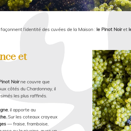
açonnent l’identité des cuvées de la Maison :
le Pinot Noir
et
l
nce et
Pinot Noir
ne couvre que
ux côtés du Chardonnay, il
imés les plus raffinés.
ogne
, il apporte au
che
. Sur les coteaux crayeux
uges
— fraise, framboise,
rose ou la pivoine, avec un