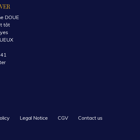
VER
ne DOUE
t tôt
oyes
GUEUX
 41
ter
olicy
Legal Notice
CGV
Contact us