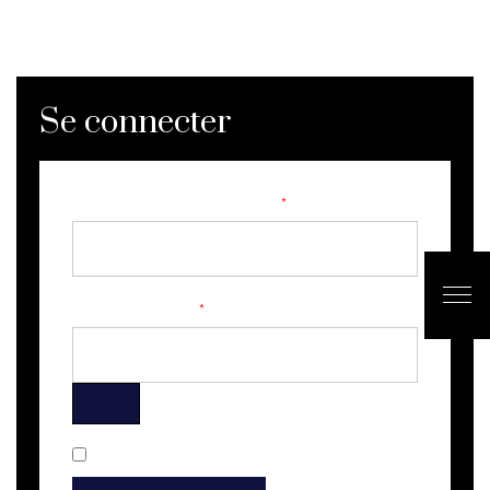
Se connecter
IDENTIFIANT OU E-MAIL
*
MOT DE PASSE
*
SE SOUVENIR DE MOI