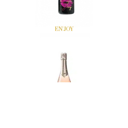
EN'JOY
La Rosé